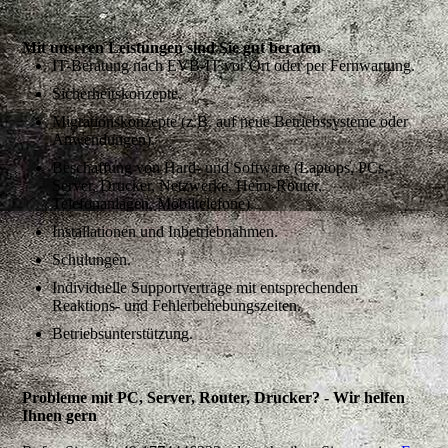
Mit unseren Leistungen sind Sie gut beraten
IT-Beratung nach EVB-IT vor Ort oder per Fernwartung.
Sicherheitskonzepte.
Migrationskonzepte (z.B. auf neue Betriebssysteme oder
Anwendungen).
Beschaffung von Hard- und Software (Laptops, PCs,
Server, Drucker, Netzwerke, Heim-Router,
Telefonanlagen, Mobiltelefone).
Installationen und Inbetriebnahmen.
Schulungen.
Individuelle Supportverträge mit entsprechenden
Reaktions- und Fehlerbehebungszeiten.
Betriebsunterstützung.
Probleme mit PC, Server, Router, Drucker? - Wir helfen
Ihnen gern