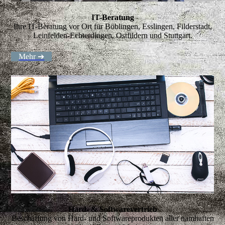
IT-Beratung
Ihre IT-Beratung vor Ort für Böblingen, Esslingen, Filderstadt,
Leinfelden-Echterdingen, Ostfildern und Stuttgart.
Mehr ➔
Hard- & Softwarevertrieb
Beschaffung von Hard- und Softwareprodukten aller namhaften