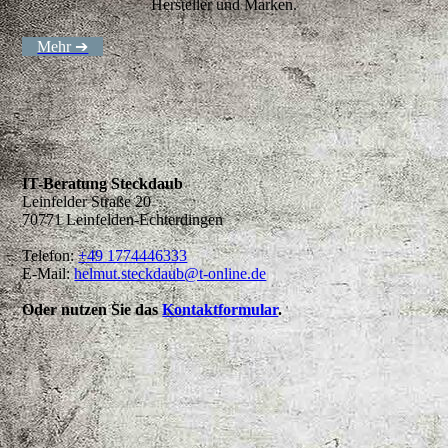
Hersteller und Marken.
Mehr ➔
IT-Beratung Steckdaub
Leinfelder Straße 20
70771 Leinfelden-Echterdingen
Telefon:
+49 1774446333
E-Mail:
helmut.steckdaub@t-online.de
Oder nutzen Sie das
Kontaktformular
.